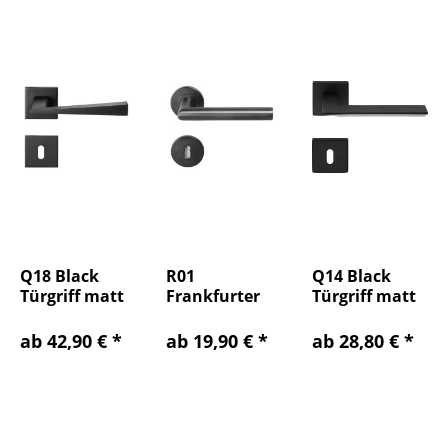
Q18 Black
R01
Q14 Black
Türgriff matt
Frankfurter
Türgriff matt
schwarz
Modell
schwarz
Türgriff
ab 42,90 € *
ab 19,90 € *
ab 28,80 € *
schwarz matt
BB...