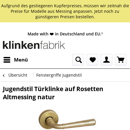
Aufgrund des gestiegenen Kupferpreises, müssen wir zeitnah die
Preise für Modelle aus Messing anpassen. Jetzt noch zu
günstigeren Preisen bestellen.
Made with ❤️ in Deutschland und EU.¹
Menü
Übersicht
Fenstergriffe Jugendstil
Jugendstil Türklinke auf Rosetten
Altmessing natur